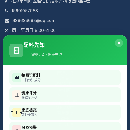
北京市朝阳区酒仙桥路东方科技园B座4层
15901057988
489683694@qq.com
周一至周日 9:00-21:00
配料先知
智能识别 · 健康守护
简说古诗
虚拟历史
好导航
群推小说
拍照识配料
📸
心声集合
一拍即知成分
超智AI矩阵
新剧网
健康评分
📊
55Links
多维度评估
快连官网下载
AI P图助手
家庭档案
👨‍👩‍👧
阅后即焚
守护全家人
闪传
腾享科技
风险预警
⚠️