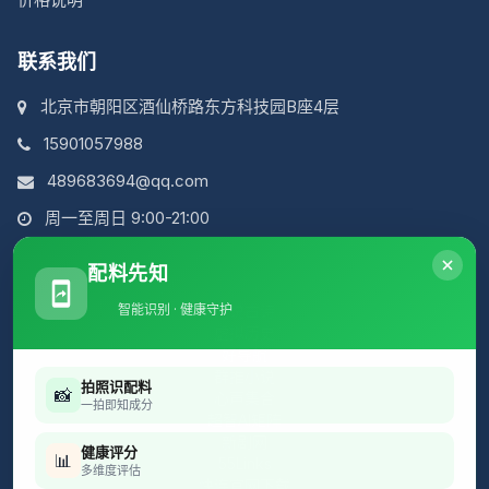
联系我们
北京市朝阳区酒仙桥路东方科技园B座4层
15901057988
489683694@qq.com
周一至周日 9:00-21:00
配料先知
智能识别 · 健康守护
简说古诗
虚拟历史
好导航
群推小说
拍照识配料
📸
心声集合
一拍即知成分
超智AI矩阵
新剧网
健康评分
📊
55Links
多维度评估
快连官网下载