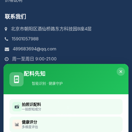
联系我们
北京市朝阳区酒仙桥路东方科技园B座4层
15901057988
489683694@qq.com
周一至周日 9:00-21:00
配料先知
智能识别 · 健康守护
简说古诗
虚拟历史
好导航
群推小说
拍照识配料
📸
心声集合
一拍即知成分
超智AI矩阵
新剧网
健康评分
📊
55Links
多维度评估
快连官网下载