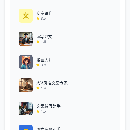
文章写作
3.5
ai写论文
4.6
漫画大师
3.8
大V风格文案专家
4.8
文案转写助手
4.5
论文选题助手