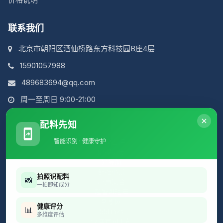
联系我们
北京市朝阳区酒仙桥路东方科技园B座4层
15901057988
489683694@qq.com
周一至周日 9:00-21:00
配料先知
智能识别 · 健康守护
简说古诗
虚拟历史
好导航
群推小说
拍照识配料
📸
心声集合
一拍即知成分
超智AI矩阵
新剧网
健康评分
📊
55Links
多维度评估
快连官网下载