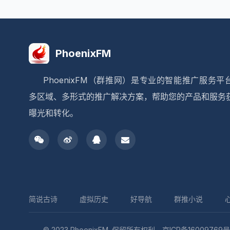
PhoenixFM
PhoenixFM（群推网）是专业的智能推广服务平
多区域、多形式的推广解决方案，帮助您的产品和服务
曝光和转化。
简说古诗
虚拟历史
好导航
群推小说
© 2023 PhoenixFM. 保留所有权利。
京ICP备16009769号