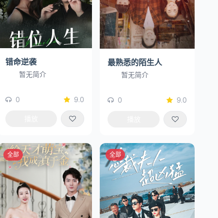
错命逆袭
最熟悉的陌生人
暂无简介
暂无简介
0
9.0
0
9.0
播放
播放
全部
全部