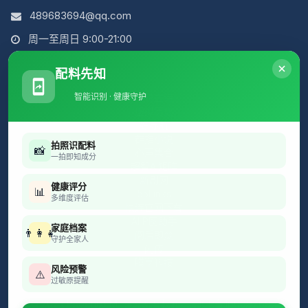
489683694@qq.com
周一至周日 9:00-21:00
配料先知
智能识别 · 健康守护
简说古诗
虚拟历史
好导航
群推小说
拍照识配料
📸
心声集合
一拍即知成分
超智AI矩阵
新剧网
健康评分
📊
55Links
多维度评估
快连官网下载
AI P图助手
家庭档案
👨‍👩‍👧
阅后即焚
守护全家人
闪传
腾享科技
风险预警
⚠️
过敏原提醒
© 2023 PhoenixFM. 保留所有权利。
京ICP备16009769号