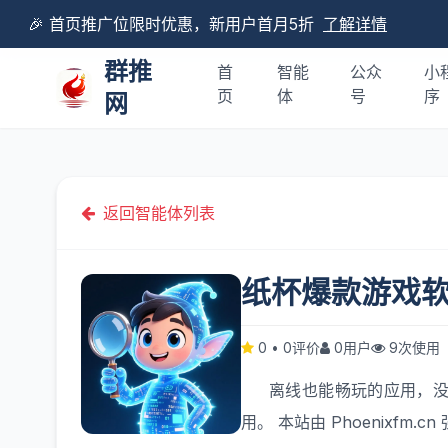
🎉 首页推广位限时优惠，新用户首月5折
了解详情
群推
首
智能
公众
小
页
体
号
序
网
返回智能体列表
纸杯爆款游戏
0
•
0评价
0用户
9次使用
离线也能畅玩的应用，
用。 本站由
Phoenixfm.cn