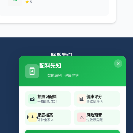
5
联系我们
配料先知
北京市朝阳区酒仙桥路东方
科技园B座4层
智能识别 · 健康守护
15901057988
489683694@qq.com
拍照识配料
健康评分
📸
📊
一拍即知成分
多维度评估
周一至周日 9:00-21:00
家庭档案
风险预警
👨‍👩‍👧
⚠️
守护全家人
过敏原提醒