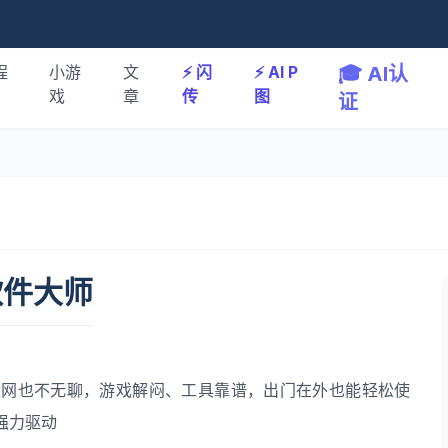
程
小游
文
⚡️ 闪
⚡️ AI P
🎓 AI认
戏
章
传
图
证
软件大师
没网也不无聊，游戏解闷、工具靠谱，出门在外也能轻松使
强力驱动