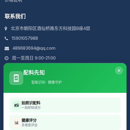
联系我们
北京市朝阳区酒仙桥路东方科技园B座4层
15901057988
489683694@qq.com
周一至周日 9:00-21:00
配料先知
智能识别 · 健康守护
简说古诗
虚拟历史
好导航
群推小说
拍照识配料
📸
心声集合
一拍即知成分
超智AI矩阵
新剧网
健康评分
📊
55Links
多维度评估
快连官网下载