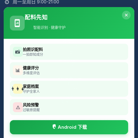
周一至周日 9:00-21:00
配料先知
智能识别 · 健康守护
简说古诗
虚拟历史
好导航
群推小说
拍照识配料
📸
心声集合
一拍即知成分
超智AI矩阵
新剧网
健康评分
📊
55Links
多维度评估
快连官网下载
AI P图助手
家庭档案
👨‍👩‍👧
阅后即焚
守护全家人
闪传
腾享科技
风险预警
⚠️
过敏原提醒
© 2023 PhoenixFM. 保留所有权利。
京ICP备16009769号
Android 下载
今日访问人数: | 今日访问量: | 昨日访问人数: | 昨日访问量: | 当月访问量: | 总访
问量: 365075