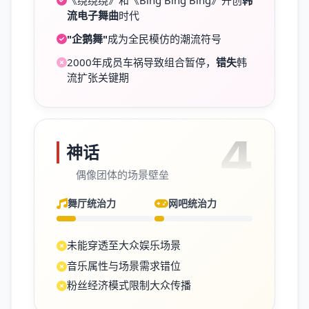
《绕绕绕》和《Bing Bing Bing》开创
韩
流电子舞曲
时代
"企鹅舞"
成为全民模仿的潮流符号
2000年成员车祸导致组合暂停，
错失
韩
流扩张关键期
4
神话
偶像团体的场景壁垒
舞厅统治力
网吧统治力
未能穿透至大众娱乐场景
音乐属性与场景需求错位
粉丝经济模式限制大众传播