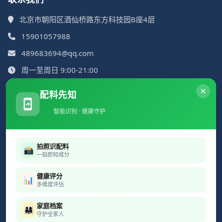
北京市朝阳区酒仙桥路东方科技园B座4层
15901057988
489683694@qq.com
周一至周日 9:00-21:00
配料先知
智能识别 · 健康守护
简说古诗
虚拟历史
好导航
群推小说
拍照识配料
📸
心声集合
一拍即知成分
超智AI矩阵
新剧网
健康评分
📊
55Links
多维度评估
快连官网下载
AI P图助手
家庭档案
👨‍👩‍👧
阅后即焚
守护全家人
闪传