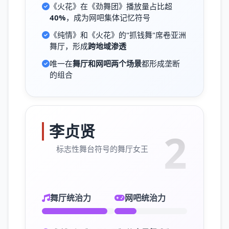
《火花》在《劲舞团》播放量占比超
40%
，成为网吧集体记忆符号
《纯情》和《火花》的"抓钱舞"席卷亚洲
舞厅，形成
跨地域渗透
唯一在
舞厅和网吧两个场景
都形成垄断
的组合
李贞贤
2
标志性舞台符号的舞厅女王
舞厅统治力
网吧统治力