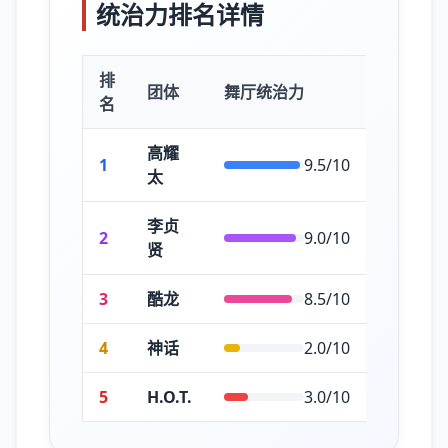
统治力排名详情
排
团体
舞厅统治力
网吧统治
名
高耀
1
9.5/10
太
李贞
2
9.0/10
贤
3
酷龙
8.5/10
4
神话
2.0/10
5
H.O.T.
3.0/10