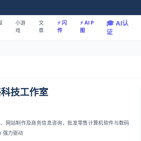
程
小游
文
⚡️ 闪
⚡️ AI P
🎓 AI认
戏
章
传
图
证
络科技工作室
划、网站制作及商务信息咨询，批发零售计算机软件与数码
n
强力驱动