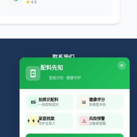
4.9
联系我们
配料先知
北京市朝阳区酒仙桥路东方
科技园B座4层
智能识别 · 健康守护
15901057988
489683694@qq.com
拍照识配料
健康评分
📸
📊
一拍即知成分
多维度评估
周一至周日 9:00-21:00
家庭档案
风险预警
👨‍👩‍👧
⚠️
守护全家人
过敏原提醒