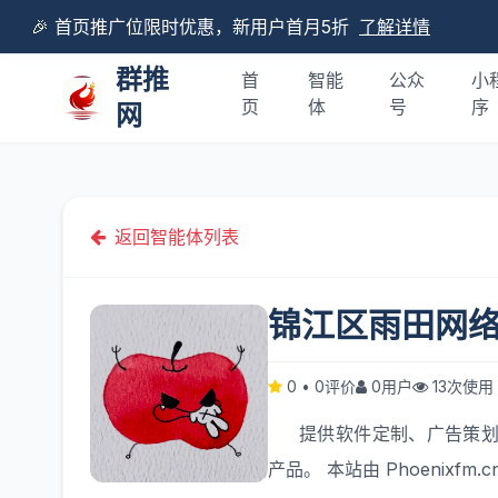
🎉 首页推广位限时优惠，新用户首月5折
了解详情
群推
首
智能
公众
小
页
体
号
序
网
返回智能体列表
锦江区雨田网
0
•
0评价
0用户
13次使用
提供软件定制、广告策
产品。 本站由
Phoenixfm.c