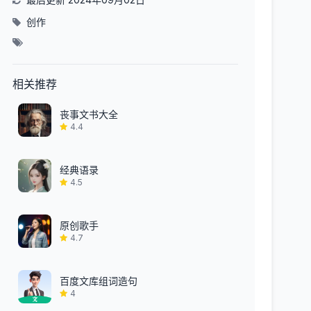
创作
相关推荐
丧事文书大全
4.4
经典语录
4.5
原创歌手
4.7
百度文库组词造句
4