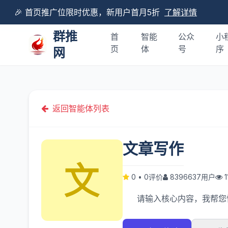
🎉 首页推广位限时优惠，新用户首月5折
了解详情
群推
首
智能
公众
小
页
体
号
序
网
返回智能体列表
文章写作
0
•
0评价
8396637用户
请输入核心内容，我帮您