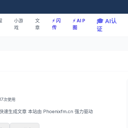
程
小游
文
⚡️ 闪
⚡️ AI P
🎓 AI认
戏
章
传
图
证
117次使用
快速生成文章 本站由
Phoenixfm.cn
强力驱动