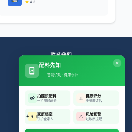
4.3
联系我们
配料先知
北京市朝阳区酒仙桥路东方
科技园B座4层
智能识别 · 健康守护
15901057988
489683694@qq.com
拍照识配料
健康评分
📸
📊
一拍即知成分
多维度评估
周一至周日 9:00-21:00
家庭档案
风险预警
👨‍👩‍👧
⚠️
守护全家人
过敏原提醒