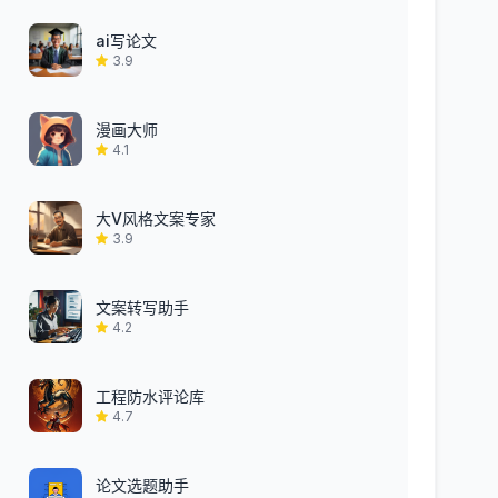
ai写论文
3.9
漫画大师
4.1
大V风格文案专家
3.9
文案转写助手
4.2
工程防水评论库
4.7
论文选题助手